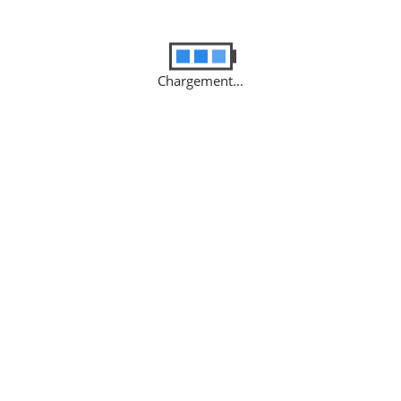
Vous pouv
Si possible envoyez nous de
Chargement...
Décrivez votre problè
Décrivez au mieux le souci 
Envoyer
Contact pou