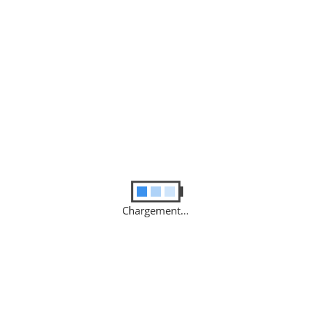
er la manipulation pour chaque motif de sortie.
n dessous 😉
Chargement...